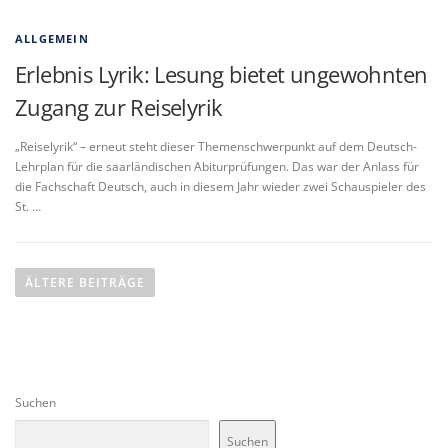
ALLGEMEIN
Erlebnis Lyrik: Lesung bietet ungewohnten
Zugang zur Reiselyrik
„Reiselyrik“ – erneut steht dieser Themenschwerpunkt auf dem Deutsch-
Lehrplan für die saarländischen Abiturprüfungen. Das war der Anlass für
die Fachschaft Deutsch, auch in diesem Jahr wieder zwei Schauspieler des
St. …
B
e
ÄLTERE BEITRÄGE
i
t
r
a
Suchen
g
s
Suchen