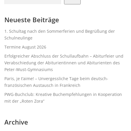
n
a
v
Neueste Beiträge
i
1. Schultag nach den Sommerferien und Begrüßung der
g
Schulneulinge
a
Termine August 2026
t
Erfolgreicher Abschluss der Schullaufbahn – Abiturfeier und
i
Verabschiedung der Abiturientinnen und Abiturienten des
o
Peter-Wust-Gymnasiums
n
Paris, je t‘aime! – Unvergessliche Tage beim deutsch-
französischen Austausch in Frankreich
PWG-Buchclub: Kreative Buchempfehlungen in Kooperation
mit der „Roten Zora“
Archive