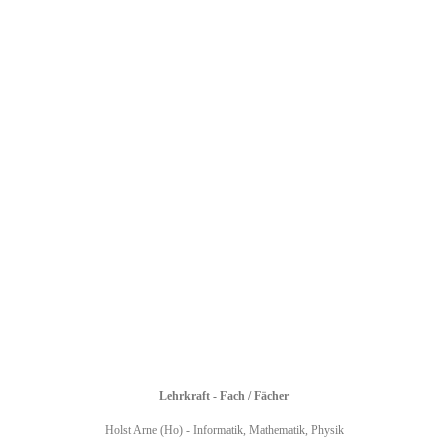
Everard Nadine (Ed) - Erdkunde, Mathematik
Fellinger Andreas (Fl) - Biologie, Erdkunde
Freund Jule (Fd) - Allgemeine Ethik, Deutsch, Erdkunde, Philosophie
Fries Martin (Fr) - Chemie, Mathematik
Gebhard Annika (Gd) - Deutsch, Französisch
Gergen Camille Baptiste (Gn) - Bildende Kunst
Gillet Sabrina (Gi) - Französisch, Spanisch
Hahn Marcus (Hm) - Geschichte, Katholische Religion
Hahn Peter (Ht) - Darstellendes Spiel, Katholische Religion, Musik
Heck Ralph (Hk) - Biologie, Englisch
Hesidens Kerstin (Hd) - Chemie, Mathematik
Lehrkraft - Fach / Fächer
Holst Arne (Ho) - Informatik, Mathematik, Physik