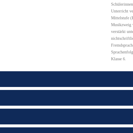
Schülerinnen
Unterricht ve
Mittelstufe 
Musikzweig w
verstärkt unt
nichtschriftl
Fremdsprach
Sprachenfolg
Klasse 6.