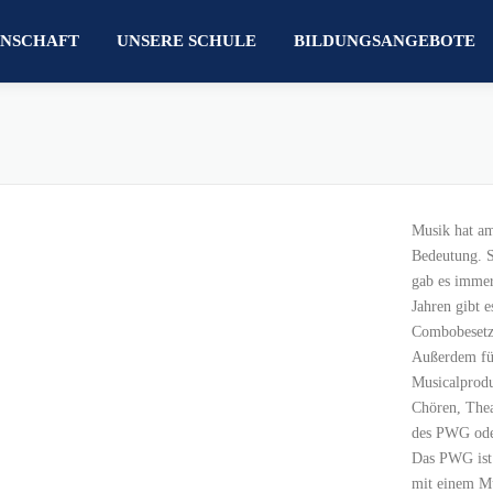
NSCHAFT
UNSERE SCHULE
BILDUNGSANGEBOTE
Musik hat am
Bedeutung. S
gab es immer
Jahren gibt e
Combobesetzu
Außerdem füh
Musicalprodu
Chören, Thea
des PWG ode
Das PWG ist 
mit einem Mu