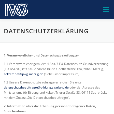
Zum
Inhalt
Menü
springen
PWG-GEMEINSCHAFT
UNSERE SCHULE
DATENSCHUTZERKLÄRUNG
BILDUNGSANGEBOTE
BERATUNG
SERVICE
1. Verantwortlicher und Datenschutzbeauftragter
1.1 Verantwortlicher gem. Art. 4 Abs. 7 EU-Datenschutz-Grundverordnung
KONTAKT
(EU-DSGVO) ist OStD Andreas Brust, Goethestraße 16a, 66663 Merzig,
sekretariat@pwg-merzig.de
(siehe unser Impressum).
1.2 Unsere Datenschutzbeauftragte erreichen Sie unter
datenschutzbeauftragte@bildung.saarland.de
oder der Adresse des
Ministeriums für Bildung und Kultur, Trierer Straße 33, 66111 Saarbrücken
mit dem Zusatz „Die Datenschutzbeauftragte“.
2. Information über die Erhebung personenbezogener Daten,
Speicherdauer