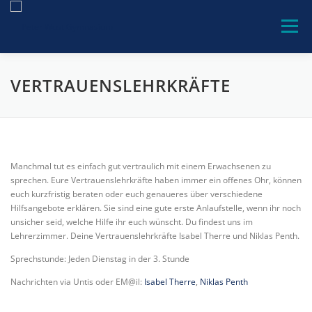
Zum
Inhalt
Menü
springen
VERTRAUENSLEHRKRÄFTE
PWG-GEMEINSCHAFT
UNSERE SCHULE
BILDUNGSANGEBOTE
BERATUNG
SERVICE
Manchmal tut es einfach gut vertraulich mit einem Erwachsenen zu
sprechen. Eure Vertrauenslehrkräfte haben immer ein offenes Ohr, können
KONTAKT
euch kurzfristig beraten oder euch genaueres über verschiedene
Hilfsangebote erklären. Sie sind eine gute erste Anlaufstelle, wenn ihr noch
unsicher seid, welche Hilfe ihr euch wünscht. Du findest uns im
Lehrerzimmer. Deine Vertrauenslehrkräfte Isabel Therre und Niklas Penth.
Sprechstunde: Jeden Dienstag in der 3. Stunde
Nachrichten via Untis oder EM@il:
Isabel Therre
,
Niklas Penth