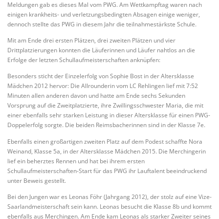
Meldungen gab es dieses Mal vom PWG. Am Wettkampftag waren nach
einigen krankheits- und verletzungsbedingten Absagen einige weniger,
dennoch stellte das PWG in diesem Jahr die teilnahmestärkste Schule.
Mit am Ende drei ersten Plätzen, drei zweiten Plätzen und vier
Drittplatzierungen konnten die Läuferinnen und Läufer nahtlos an die
Erfolge der letzten Schullaufmeisterschaften anknüpfen:
Besonders sticht der Einzelerfolg von Sophie Bost in der Altersklasse
Mädchen 2012 hervor: Die Allrounderin vom LC Rehlingen lief mit 7:52
Minuten allen anderen davon und hatte am Ende sechs Sekunden
Vorsprung auf die Zweitplatzierte, ihre Zwillingsschwester Maria, die mit
einer ebenfalls sehr starken Leistung in dieser Altersklasse für einen PWG-
Doppelerfolg sorgte. Die beiden Reimsbacherinnen sind in der Klasse 7e.
Ebenfalls einen großartigen zweiten Platz auf dem Podest schaffte Nora
Weinand, Klasse 5a, in der Altersklasse Mädchen 2015. Die Merchingerin
lief ein beherztes Rennen und hat bei ihrem ersten
Schullaufmeisterschaften-Start für das PWG ihr Lauftalent beeindruckend
unter Beweis gestellt.
Bei den Jungen war es Leonas Föhr (Jahrgang 2012), der stolz auf eine Vize-
Saarlandmeisterschaft sein kann. Leonas besucht die Klasse 8b und kommt
ebenfalls aus Merchingen. Am Ende kam Leonas als starker Zweiter seines