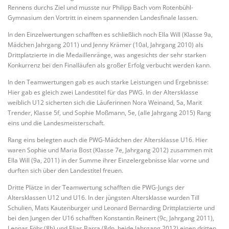
Rennens durchs Ziel und musste nur Philipp Bach vom Rotenbühl-
Gymnasium den Vortritt in einem spannenden Landesfinale lassen.
In den Einzelwertungen schafften es schließlich noch Ella Will (Klasse 9a,
Mädchen Jahrgang 2011) und Jenny Krämer (10al, Jahrgang 2010) als
Drittplatzierte in die Medaillenränge, was angesichts der sehr starken
Konkurrenz bei den Finalläufen als großer Erfolg verbucht werden kann.
In den Teamwertungen gab es auch starke Leistungen und Ergebnisse:
Hier gab es gleich zwei Landestitel für das PWG. In der Altersklasse
weiblich U12 sicherten sich die Läuferinnen Nora Weinand, 5a, Marit
Trender, Klasse 5f, und Sophie Moßmann, 5e, (alle Jahrgang 2015) Rang
eins und die Landesmeisterschaft.
Rang eins belegten auch die PWG-Mädchen der Altersklasse U16. Hier
waren Sophie und Maria Bost (Klasse 7e, Jahrgang 2012) zusammen mit
Ella Will (9a, 2011) in der Summe ihrer Einzelergebnisse klar vorne und
durften sich über den Landestitel freuen.
Dritte Plätze in der Teamwertung schafften die PWG-Jungs der
Altersklassen U12 und U16. In der jüngsten Altersklasse wurden Till
Schulien, Mats Kautenburger und Leonard Bernarding Drittplatzierte und
bei den Jungen der U16 schafften Konstantin Reinert (9c, Jahrgang 2011),
Leonas Föhr (8b) und Elias Barra (8dn, beide Jahrgang 2012) einen dritten