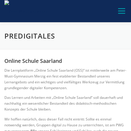
Zum
Inhalt
Menü
springen
PWG-GEMEINSCHAFT
UNSERE SCHULE
PREDIGITALES
BILDUNGSANGEBOTE
BERATUNG
SERVICE
Online Schule Saarland
Die Lernplattform „Online Schule Saarland (OSS)“ ist mittlerweile am Peter-
Wust-Gymnasium Merzig ein fest etablierter Bestandteil unseres
KONTAKT
Lernangebots und ein wichtiges und vielfältiges Werkzeug zur Vermittlung
grundlegender digitaler Kompetenzen.
Das Lernen und Arbeiten mit „Online Schule Saarland“ soll dauerhaft und
nachhaltig ein wesentlicher Bestandteil des didaktisch-methodischen
Konzepts der Schule bleiben.
Wir hoffen natürlich, dass dieser Fall nicht eintritt: Sollte es einmal
notwendig werden, Gruppen digital zu Hause zu unterrichten, ist am PWG
gut vorgesorgt:
Alle
unsere Schülerinnen und Schüler, auch die neuen