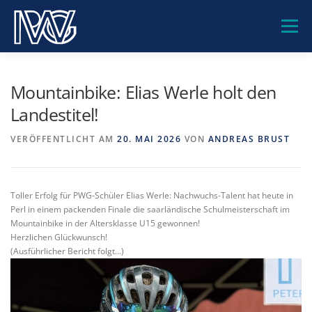
Zum
Inhalt
Menü
springen
PWG-GEMEINSCHAFT
UNSERE SCHULE
Mountainbike: Elias Werle holt den
Landestitel!
BILDUNGSANGEBOTE
BERATUNG
SERVICE
VERÖFFENTLICHT AM
20. MAI 2026
VON
ANDREAS BRUST
KONTAKT
Toller Erfolg für PWG-Schüler Elias Werle: Nachwuchs-Talent hat heute in
Perl in einem packenden Finale die saarländische Schulmeisterschaft im
Mountainbike in der Altersklasse U15 gewonnen!
Herzlichen Glückwunsch!
(Ausführlicher Bericht folgt…)