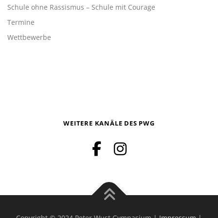
Schule ohne Rassismus – Schule mit Courage
Termine
Wettbewerbe
WEITERE KANÄLE DES PWG
Copyright © 2024 Peter Wust Gymnasium |
Impressum
|