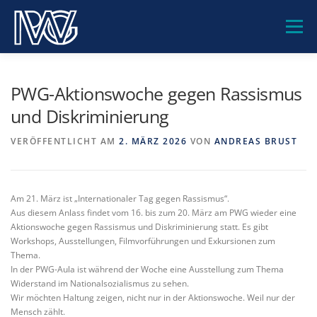
Zum
Inhalt
Menü
springen
PWG-GEMEINSCHAFT
UNSERE SCHULE
PWG-Aktionswoche gegen Rassismus
und Diskriminierung
BILDUNGSANGEBOTE
BERATUNG
SERVICE
VERÖFFENTLICHT AM
2. MÄRZ 2026
VON
ANDREAS BRUST
KONTAKT
Am 21. März ist „Internationaler Tag gegen Rassismus“.
Aus diesem Anlass findet vom 16. bis zum 20. März am PWG wieder eine
Aktionswoche gegen Rassismus und Diskriminierung statt. Es gibt
Workshops, Ausstellungen, Filmvorführungen und Exkursionen zum
Thema.
In der PWG-Aula ist während der Woche eine Ausstellung zum Thema
Widerstand im Nationalsozialismus zu sehen.
Wir möchten Haltung zeigen, nicht nur in der Aktionswoche. Weil nur der
Mensch zählt.