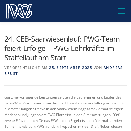
Zum
Inhalt
Menü
springen
PWG-GEMEINSCHAFT
UNSERE SCHULE
24. CEB-Saarwiesenlauf: PWG-Team
feiert Erfolge – PWG-Lehrkräfte im
Staffellauf am Start
BILDUNGSANGEBOTE
BERATUNG
SERVICE
VERÖFFENTLICHT AM
25. SEPTEMBER 2025
VON
ANDREAS
BRUST
KONTAKT
Ganz hervorragende Leistungen zeigten die Läuferinnen und Läufer des
Peter-Wust-Gymnasiums bei der Traditions-Laufveranstaltung auf der 1,8
Kilometer langen Strecke in den Saarwiesen: Insgesamt viermal belegten
Mädchen und Jungen vom PWG Platz eins in den Alterswertungen. Fünf
zweite Plätze stehen für das PWG in den Ergebnislisten. Viermal standen
Teilnehmende vom PWG auf dem Treppchen mit der Drei. Neben diesen