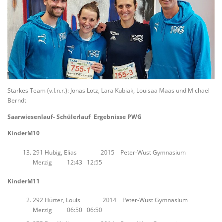
Starkes Team (v.l.n.r.): Jonas Lotz, Lara Kubiak, Louisaa Maas und Michael
Berndt
Saarwiesenlauf- Schülerlauf Ergebnisse PWG
KinderM10
291 Hubig, Elias 2015 Peter-Wust Gymnasium
Merzig 12:43 12:55
KinderM11
292 Hürter, Louis 2014 Peter-Wust Gymnasium
Merzig 06:50 06:50