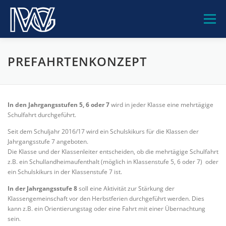
Zum
Inhalt
Menü
springen
PWG-GEMEINSCHAFT
UNSERE SCHULE
PREFAHRTENKONZEPT
BILDUNGSANGEBOTE
BERATUNG
SERVICE
In den Jahrgangsstufen 5, 6 oder 7
wird in jeder Klasse eine mehrtägige
Schulfahrt durchgeführt.
Seit dem Schuljahr 2016/17 wird ein Schulskikurs für die Klassen der
KONTAKT
Jahrgangsstufe 7 angeboten.
Die Klasse und der Klassenleiter entscheiden, ob die mehrtägige Schulfahrt
z.B. ein Schullandheimaufenthalt (möglich in Klassenstufe 5, 6 oder 7) oder
ein Schulskikurs in der Klassenstufe 7 ist.
In der Jahrgangsstufe 8
soll eine Aktivität zur Stärkung der
Klassengemeinschaft vor den Herbstferien durchgeführt werden. Dies
kann z.B. ein Orientierungstag oder eine Fahrt mit einer Übernachtung
sein.