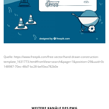
Quelle: https://www.freepik.com/free-vector/hand-drawn-construction-
template_1631773.htm#fromView=search&page=1&position=29&uuid=0c
148987-70ec-48d7-bc28-be93ea782b0e
WEITERE KANÄLE DES PWG