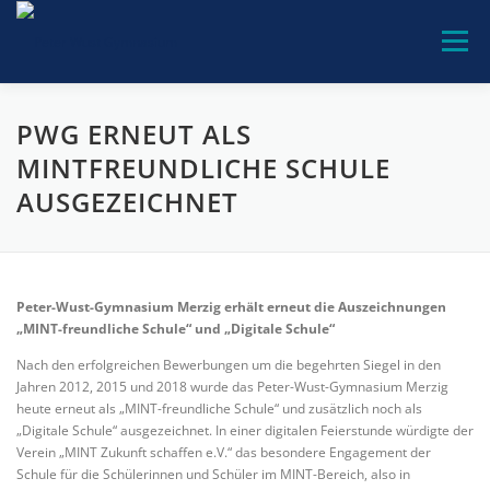
Zum
Inhalt
Menü
springen
PWG-GEMEINSCHAFT
UNSERE SCHULE
PWG ERNEUT ALS
MINTFREUNDLICHE SCHULE
AUSGEZEICHNET
BILDUNGSANGEBOTE
BERATUNG
SERVICE
KONTAKT
Peter-Wust-Gymnasium Merzig erhält erneut die Auszeichnungen
„MINT-freundliche Schule“ und „Digitale Schule“
Nach den erfolgreichen Bewerbungen um die begehrten Siegel in den
Jahren 2012, 2015 und 2018 wurde das Peter-Wust-Gymnasium Merzig
heute erneut als „MINT-freundliche Schule“ und zusätzlich noch als
„Digitale Schule“ ausgezeichnet. In einer digitalen Feierstunde würdigte der
Verein „MINT Zukunft schaffen e.V.“ das besondere Engagement der
Schule für die Schülerinnen und Schüler im MINT-Bereich, also in