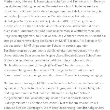
Mathematik, Informatik, Naturwissenschaften und Technik und im Bereich
der digitalen Bildung. In seiner Dank-Adresse hob Schulleiter Andreas
Brust das traditionell besondere Engagement der Lehrkräfte hervor, die
seit vielen Jahren Schülerinnen und Schüler für eine Teilnahme an
vielfältigen Wettbewerbe und Projekten im MINT-Bereich gewinnen.
Zusätzlich sei er stolz auf sehr viele Schülerinnen und Schüler, die sich
auch in der Pandemie-Zeit über das übliche Maß in Wettbewerben und
Projekten engagierten, so Brust weiter. Des Weiteren verwies Brust auf die
stetige Weiterentwicklung der Schule im MINT-Bereich. Als Beispiele für
die besondern MINT-Angebote der Schule im zurückliegenden
Zertifizierungszeitraum nannte der Schulleiter die Kooperation mit der
Universität des Saarlandes im Projekt „NanoBioLab-Science School“ zur
Digitalisierung des naturwissenschaftlichen Unterrichts und das
Nachhaltigkeitsprojekt „Lifestyle@ProKlima“, bei dem es um den
Zusammenhang zwischen unserer Nutzung der Informations- und
Kommunikationstechnologie und dem Ausstoß von Treibhausgasen ging.
Neben dem Gütesiegel „MINT-freundliche Schule“ wurde das Peter-Wust-
Gymnasium Merzig für das besondere Engagement im Bereich digitale
Bildung zum zweiten Mal (nach 2018) auch als „Digitale Schule“
ausgezeichnet. Die Veranstaltung, an der auch die saarländische
Bildungsministerin Christine Streichert-Clivot teilnahm, wurde live als
Youtube-Stream übertragen. Die Videoaufzeichnung kann
hier
abgerufen